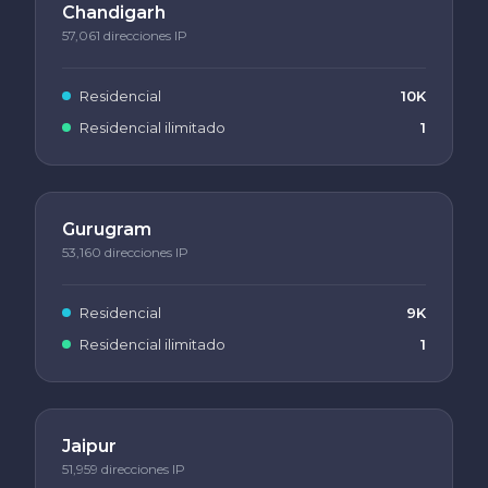
Chandigarh
57,061 direcciones IP
Residencial
10K
Residencial ilimitado
1
Gurugram
53,160 direcciones IP
Residencial
9K
Residencial ilimitado
1
Jaipur
51,959 direcciones IP