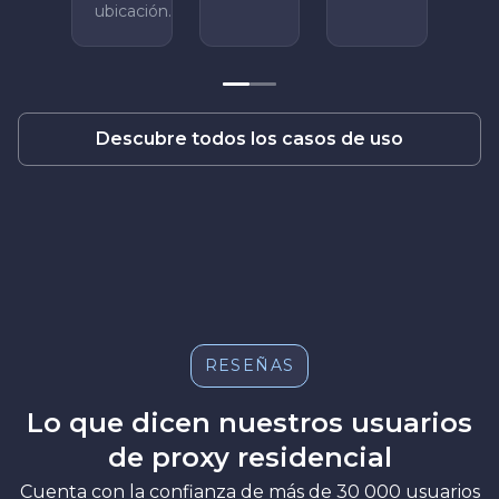
ubicación.
Descubre todos los casos de uso
RESEÑAS
Lo que dicen nuestros usuarios
de proxy residencial
Proxies residenciales que entregan
Cuenta con la confianza de más de 30 000 usuarios
Necesitábamos un amplio conjunto de