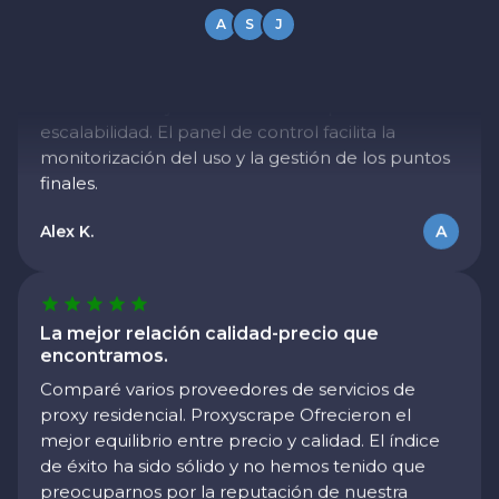
direcciones IP residenciales para el web scraping.
A
S
J
Proxyscrape Entrega realizada. Los índices de
éxito son altos y no hemos tenido problemas de
escalabilidad. El panel de control facilita la
monitorización del uso y la gestión de los puntos
finales.
Alex K.
A
La mejor relación calidad-precio que
encontramos.
Comparé varios proveedores de servicios de
proxy residencial. Proxyscrape Ofrecieron el
mejor equilibrio entre precio y calidad. El índice
de éxito ha sido sólido y no hemos tenido que
preocuparnos por la reputación de nuestra
propiedad intelectual.