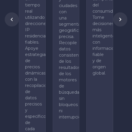
tiempo
del
ciudades
real
consumidor.
con
utilizando
Tome
una
direcciones
decisiones
segmentación
IP
más
geográfica
residenciales
inteligentes
precisa.
fiables.
con
Recopile
Apoye
información
datos
estrategias
fiable
consistentes
de
y de
de los
precios
origen
resultados
dinámicas
global.
de los
con la
motores
recopilación
de
de
búsqueda
datos
sin
precisos
bloqueos
y
ni
específicos
interrupciones.
de
cada