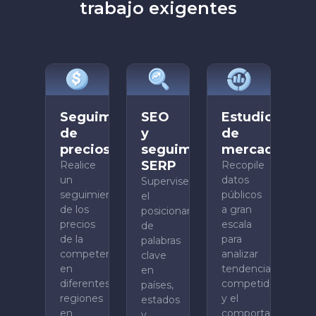
trabajo exigentes
Seguimiento
SEO
Estudio
de
y
de
precios
seguimiento
mercado
SERP
Realice
Recopile
un
datos
Supervise
seguimiento
públicos
el
de los
a gran
posicionamiento
precios
escala
de
de la
para
palabras
competencia
analizar
clave
en
tendencias,
en
diferentes
competidores
países,
regiones
y el
estados
en
comportamiento
y