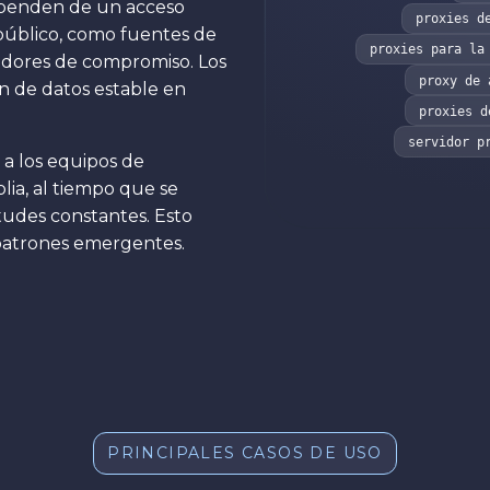
dependen de un acceso
proxies d
público, como fuentes de
proxies para la
cadores de compromiso. Los
proxy de 
n de datos estable en
proxies d
servidor p
 a los equipos de
lia, al tiempo que se
itudes constantes. Esto
s patrones emergentes.
PRINCIPALES CASOS DE USO