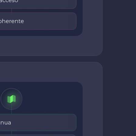
 acceso
oherente
inua