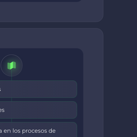
s
es
 en los procesos de